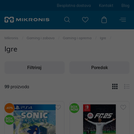
Besplatna dostava
Kontakt
Blog
Mikronis
Gaming i zabava
Gaming i oprema
Igre
Igre
Filtriraj
Poredak
99
proizvoda
-40%