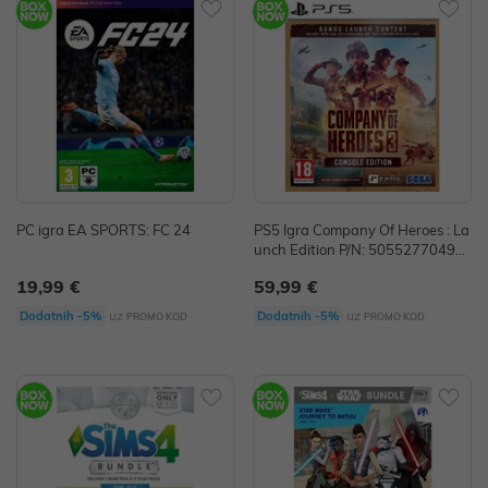
PC igra EA SPORTS: FC 24
PS5 Igra Company Of Heroes : La
unch Edition P/N: 50552770496
39
19,99 €
59,99 €
uz
uz
Dodatnih -5%
Dodatnih -5%
PROMO KOD
PROMO KOD