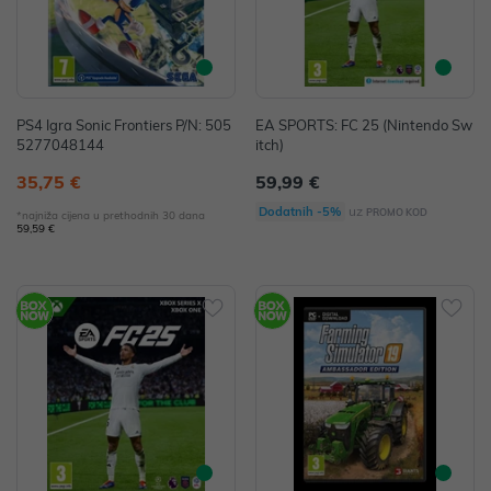
PS4 Igra Sonic Frontiers P/N: 505
EA SPORTS: FC 25 (Nintendo Sw
5277048144
itch)
35,75 €
59,99 €
uz
Dodatnih -5%
PROMO KOD
*najniža cijena u prethodnih 30 dana
59,59 €