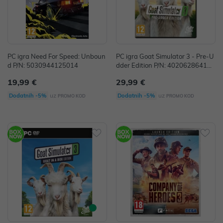
PC igra Need For Speed: Unboun
PC igra Goat Simulator 3 - Pre-U
d P/N: 5030944125014
dder Edition P/N: 402062864112
2
19,99 €
29,99 €
uz
uz
Dodatnih -5%
Dodatnih -5%
PROMO KOD
PROMO KOD