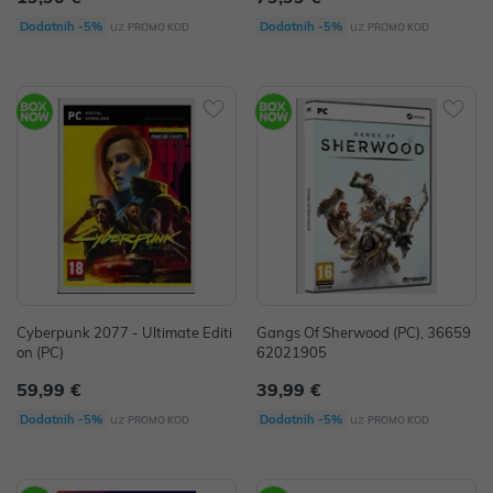
uz
uz
Dodatnih -5%
Dodatnih -5%
PROMO KOD
PROMO KOD
Cyberpunk 2077 - Ultimate Editi
Gangs Of Sherwood (PC), 36659
on (PC)
62021905
59,99 €
39,99 €
uz
uz
Dodatnih -5%
Dodatnih -5%
PROMO KOD
PROMO KOD