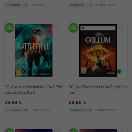
uz
uz
Dodatnih -5%
Dodatnih -5%
PROMO KOD
PROMO KOD
PC Igra igra Battlefield 2042 P/N:
PC igra The Lord of the Rings: Gol
5035223123026
lum
29,99 €
59,90 €
uz
uz
Dodatnih -5%
Dodatnih -5%
PROMO KOD
PROMO KOD