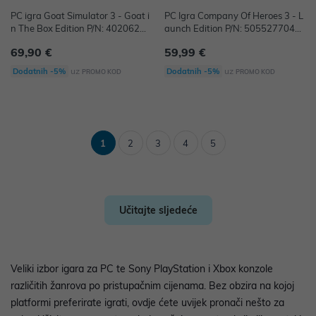
PC igra Goat Simulator 3 - Goat i
PC Igra Company Of Heroes 3 - L
n The Box Edition P/N: 40206286
aunch Edition P/N: 5055277047
41092
352
69,90 €
59,99 €
uz
uz
Dodatnih -5%
Dodatnih -5%
PROMO KOD
PROMO KOD
1
2
3
4
5
Učitajte sljedeće
Veliki izbor igara za PC te Sony PlayStation i Xbox konzole
različitih žanrova po pristupačnim cijenama. Bez obzira na kojoj
platformi preferirate igrati, ovdje ćete uvijek pronači nešto za