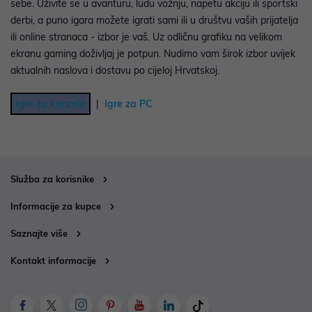
sebe. Uživite se u avanturu, ludu vožnju, napetu akciju ili sportski
derbi, a puno igara možete igrati sami ili u društvu vaših prijatelja
ili online stranaca - izbor je vaš. Uz odličnu grafiku na velikom
ekranu gaming doživljaj je potpun. Nudimo vam širok izbor uvijek
aktualnih naslova i dostavu po cijeloj Hrvatskoj.
Igre za konzole
|
Igre za PC
Služba za korisnike
Informacije za kupce
Saznajte više
Kontakt informacije