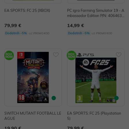
EA SPORTS: FC 25 (XBOX)
PC igra Farming Simulator 19 - A
mbassador Edition P/N: 4064635
100357
79,99 €
14,99 €
uz
uz
Dodatnih -5%
Dodatnih -5%
PROMO KOD
PROMO KOD
SWITCH MUTANT FOOTBALL LE
EA SPORTS: FC 25 (Playstation
AGUE
5)
19,90 €
79,99 €