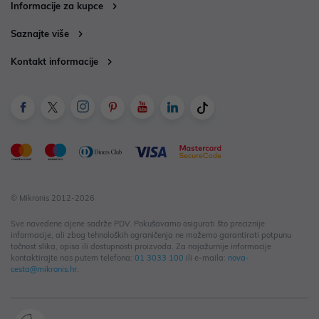
Informacije za kupce
Saznajte više
Kontakt informacije
© Mikronis 2012-2026
Sve navedene cijene sadrže PDV. Pokušavamo osigurati što preciznije
informacije, ali zbog tehnoloških ograničenja ne možemo garantirati potpunu
točnost slika, opisa ili dostupnosti proizvoda. Za najažurnije informacije
kontaktirajte nas putem telefona:
01 3033 100
ili e-maila:
nova-
cesta@mikronis.hr
.