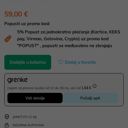
59,00 €
Popusti uz promo kod:
5%
Popust za jednokratno plaćanje (Kartice, KEKS
pay, Virman, Gotovina, Crypto) uz promo kod
"POPUST" , popusti se međusobno ne zbrajaju
Dodajte u košaricu
Dodaj u favorite
najam za pravne osobe od 12 do 36 mj. već od
1,64 €
Vidi detalje
Pošalji upit
JAMSTVO 12 MJ.
SIGURNA KUPOVINA