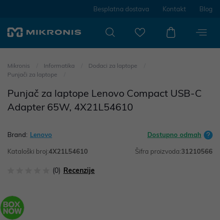
Besplatna dostava
Kontakt
Blog
Mikronis
Informatika
Dodaci za laptope
Punjači za laptope
Punjač za laptope Lenovo Compact USB-C
Adapter 65W, 4X21L54610
Brand:
Lenovo
Dostupno odmah
Kataloški broj:
4X21L54610
Šifra proizvoda:
31210566
(0)
Recenzije