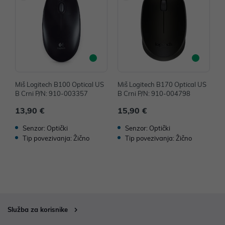
Miš Logitech B100 Optical US
Miš Logitech B170 Optical US
M
B Crni P/N: 910-003357
B Crni P/N: 910-004798
B
13,90 €
15,90 €
1
Senzor: Optički
Senzor: Optički
Tip povezivanja: Žično
Tip povezivanja: Žično
Služba za korisnike