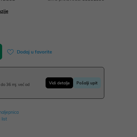
zije
Dodaj u favorite
Vidi detalje
Pošalji upit
do 36 mj. već od
naljepnica
 list