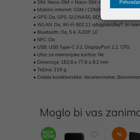
Prihvaća
• SIM: Nano-SIM + Nano-SIM + eSIM (max 2 at a 
• Mobilni internet: GSM / CDMA / HSPA / EVDO / 
• GPS: Da, GPS, GLONASS, BDS, GALILEO, QZSS
• WLAN: Da, Wi-Fi 802.11 a/b/g/n/ac/6e/7, tri-ban
• Bluetooth: Da, 5.4, A2DP, LE
• NFC: Da
• USB: USB Type-C 3.2, DisplayPort 1.2, OTG
• Ulaz za memorijske kartice: Ne
• Dimenzije: 162.8 x 77.6 x 8.2 mm
• Težina: 219 g
• Ostale karakteristike: Akcelerometar, Barometar,
Moglo bi vas zanima
%