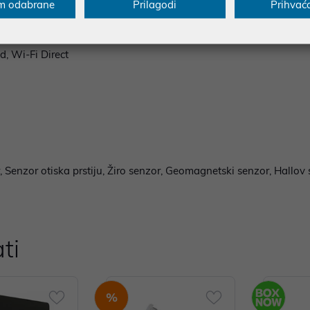
m odabrane
Prilagodi
Prihvać
time)
LTE / 5G
d, Wi-Fi Direct
 Senzor otiska prstiju, Žiro senzor, Geomagnetski senzor, Hallov 
ti
%