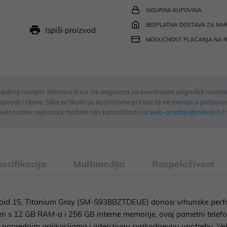
SIGURNA KUPOVINA
BESPLATNA DOSTAVA ZA NAR
Ispiši proizvod
MOGUĆNOST PLAĆANJA NA 
u dobroj namjeri. Mikronis d.o.o. ne odgovara za eventualne pogreške nastale
osti i cijene. Slike artikala su ilustrativne prirode te ne moraju u potpuno
eventualne nejasnoće možete nas kontaktirati na
web-prodaja@mikronis.h
ecifikacija
Multimedija
Raspoloživost
roid 15, Titanium Gray (SM-S938BZTDEUE) donosi vrhunske perfo
 s 12 GB RAM-a i 256 GB interne memorije, ovaj pametni telefon 
 s naprednim aplikacijama i intenzivnu svakodnevnu upotrebu. Vel