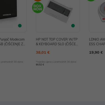
 Punjač Modecom
HP NOT TOP COVER W/TP
LDNIO AW
SB (ČIŠĆENJE ZA
& KEYBOARD SLO (ČIŠĆENJ
ESS CHA
 P/N: MCPP-10-USB
E ZALIHA) P/N: 855023-BA1
38,01 €
19,90 €
 u prethodnih 30 dana
*najniža cijena u prethodnih 30 dana
90,52 €