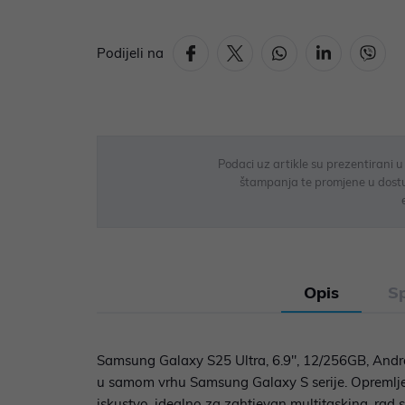
Podijeli na
Podaci uz artikle su prezentirani 
štampanja te promjene u dostupn
Opis
Sp
Samsung Galaxy S25 Ultra, 6.9", 12/256GB, And
u samom vrhu Samsung Galaxy S serije. Opremljen
iskustvo, idealno za zahtjevan multitasking, rad