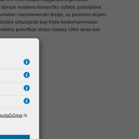
15 donosi moderno korisničko sučelje, poboljšane
sionalan i bezvremenski dizajn, uz premium dojam
hnološke entuzijaste koji traže beskompromisan
atno potvrđuje status Galaxy Ultra serije kao
 kolačićima
ili