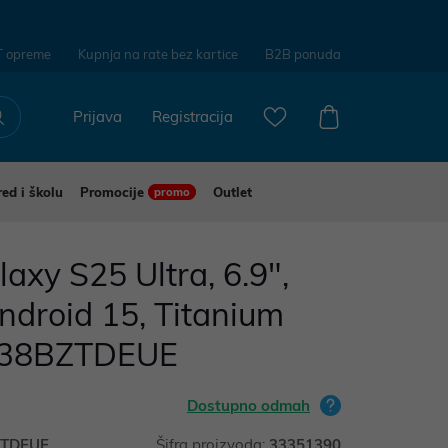
T opreme
Kupnja na rate bez kartice
B2B ponuda
Prijava
Registracija
red i školu
Promocije
Outlet
promo
xy S25 Ultra, 6.9",
ndroid 15, Titanium
938BZTDEUE
Dostupno odmah
ZTDEUE
Šifra proizvoda:
33351390