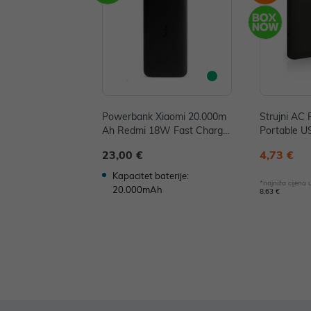
Powerbank Xiaomi 20.000m
Strujni AC
Ah Redmi 18W Fast Charge
Portable U
PB (Black) P/N: VXN4304GL
LIHA)
23,00 €
4,73 €
Kapacitet baterije:
*najniža cijena
20.000mAh
8,63 €