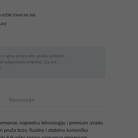
UDŽBE IZNAD 66,36€
RATE
 u opisu proizvoda, greške prilikom
sti odgovarati artiklima. Za sve
r
Recenzije
rmanse, naprednu tehnologiju i premium izradu
pruža brzo, fluidno i stabilno korisničko
iki 6.9-inčni zaslon osigurava impresivan