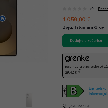
(0)
Recen
1.059,00 €
Boja:
Titanium Gray
Dodajte u košaricu
najam za pravne osobe od 12 
29,42 €
Energetska 
Informacijski
JAMSTVO 24 MJ.