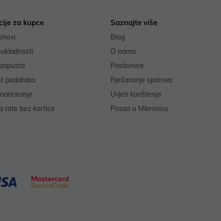
cije za kupce
Saznajte više
onovi
Blog
sukladnosti
O nama
popusta
Poslovnice
st podataka
Rješavanje sporova
inanciranje
Uvjeti korištenja
 rate bez kartice
Posao u Mikronisu