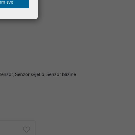
am sve
senzor, Senzor svjetla, Senzor blizine