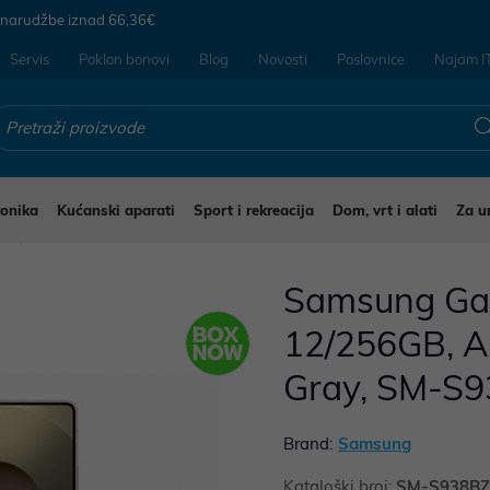
 narudžbe iznad
66,36€
Servis
Poklon bonovi
Blog
Novosti
Poslovnice
Najam I
ronika
Kućanski aparati
Sport i rekreacija
Dom, vrt i alati
Za u
li
Samsung Gala
12/256GB, A
Gray, SM-S
Brand:
Samsung
Kataloški broj:
SM-S938B