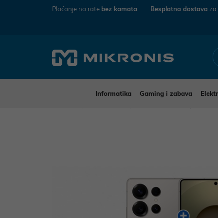
Plaćanje na rate
bez kamata
Besplatna dostava
za
Informatika
Gaming i zabava
Elekt
Mikronis
Elektronika
Mobiteli i tableti
Mobite