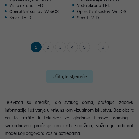
Vrsta ekrana: LED
Vrsta ekrana: LED
Operativni sustav: WebOS
Operativni sustav: WebOS
SmartTV: D
SmartTV: D
...
1
2
3
4
5
8
Učitajte sljedeće
Televizori su središnji dio svakog doma, pružajući zabavu,
informacije i uživanje u vrhunskom vizualnom iskustvu. Bez obzira
na to tražite li televizor za gledanje filmova, gaming ili
svakodnevno praćenje omiljenih sadržaja, važno je odabrati
model koji odgovara vašim potrebama.