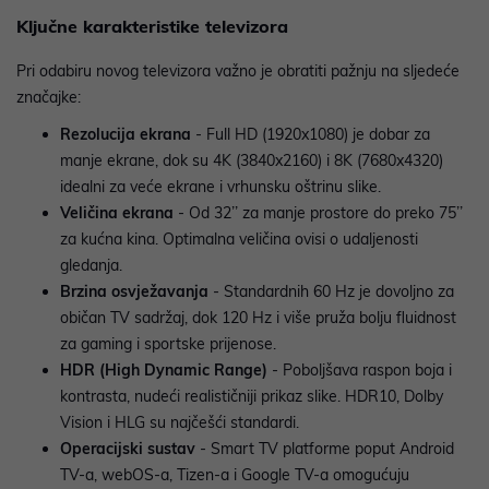
Ključne karakteristike televizora
Pri odabiru novog televizora važno je obratiti pažnju na sljedeće
značajke:
Rezolucija ekrana
- Full HD (1920x1080) je dobar za
manje ekrane, dok su 4K (3840x2160) i 8K (7680x4320)
idealni za veće ekrane i vrhunsku oštrinu slike.
Veličina ekrana
- Od 32’’ za manje prostore do preko 75’’
za kućna kina. Optimalna veličina ovisi o udaljenosti
gledanja.
Brzina osvježavanja
- Standardnih 60 Hz je dovoljno za
običan TV sadržaj, dok 120 Hz i više pruža bolju fluidnost
za gaming i sportske prijenose.
HDR (High Dynamic Range)
- Poboljšava raspon boja i
kontrasta, nudeći realističniji prikaz slike. HDR10, Dolby
Vision i HLG su najčešći standardi.
Operacijski sustav
- Smart TV platforme poput Android
TV-a, webOS-a, Tizen-a i Google TV-a omogućuju