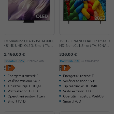
TV Samsung QE48S95HAEXXH,
TV LG 50NANO80A6B, 50" 4K U
48" 4K UHD, OLED, Smart TV, Q
HD, NanoCell, Smart TV, 50NAN
E48S95HAEXXH
O80A6B.AEU
1.466,00 €
326,00 €
uz
uz
Dodatnih -5%
Dodatnih -5%
PROMO KOD
PROMO KOD
Energetski razred: F
Energetski razred: F
Veličina zaslona.: 48"
Veličina zaslona.: 50"
Tip rezolucije: UHD\4K
Tip rezolucije: UHD\4K
Vrsta ekrana: OLED
Vrsta ekrana: LED
Operativni sustav: Tizen
Operativni sustav: WebOS
SmartTV: D
SmartTV: D