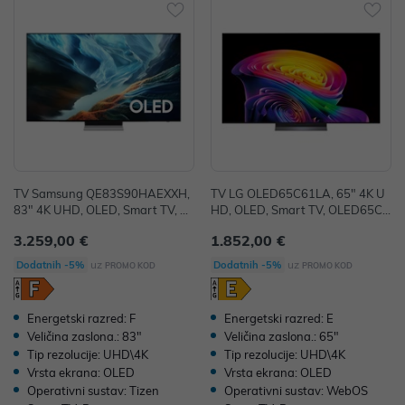
TV Samsung QE83S90HAEXXH,
TV LG OLED65C61LA, 65" 4K U
83" 4K UHD, OLED, Smart TV, Q
HD, OLED, Smart TV, OLED65C6
E83S90HAEXXH
1LA.AEU
3.259,00 €
1.852,00 €
uz
uz
Dodatnih -5%
Dodatnih -5%
PROMO KOD
PROMO KOD
Energetski razred: F
Energetski razred: E
Veličina zaslona.: 83"
Veličina zaslona.: 65"
Tip rezolucije: UHD\4K
Tip rezolucije: UHD\4K
Vrsta ekrana: OLED
Vrsta ekrana: OLED
Operativni sustav: Tizen
Operativni sustav: WebOS