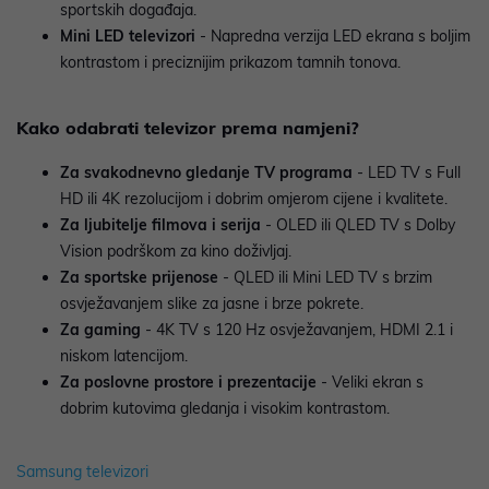
sportskih događaja.
Mini LED televizori
- Napredna verzija LED ekrana s boljim
kontrastom i preciznijim prikazom tamnih tonova.
Kako odabrati televizor prema namjeni?
Za svakodnevno gledanje TV programa
- LED TV s Full
HD ili 4K rezolucijom i dobrim omjerom cijene i kvalitete.
Za ljubitelje filmova i serija
- OLED ili QLED TV s Dolby
Vision podrškom za kino doživljaj.
Za sportske prijenose
- QLED ili Mini LED TV s brzim
osvježavanjem slike za jasne i brze pokrete.
Za gaming
- 4K TV s 120 Hz osvježavanjem, HDMI 2.1 i
niskom latencijom.
Za poslovne prostore i prezentacije
- Veliki ekran s
dobrim kutovima gledanja i visokim kontrastom.
Samsung televizori