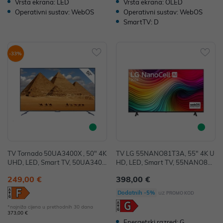
Vrsta ekrana: LED
Vrsta ekrana: OLED
Operativni sustav: WebOS
Operativni sustav: WebOS
SmartTV: D
-33%
TV Tornado 50UA3400X , 50" 4K
TV LG 55NANO81T3A, 55" 4K U
UHD, LED, Smart TV, 50UA3400
HD, LED, Smart TV, 55NANO81T
X
3A
249,00 €
398,00 €
uz
Dodatnih -5%
PROMO KOD
*najniža cijena u prethodnih 30 dana
373,00 €
Energetski razred: G