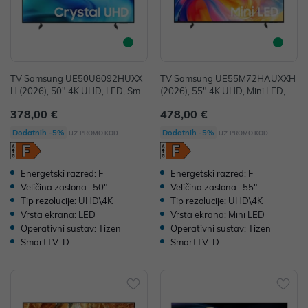
TV Samsung UE50U8092HUXX
TV Samsung UE55M72HAUXXH
H (2026), 50" 4K UHD, LED, Sma
(2026), 55" 4K UHD, Mini LED, S
rt TV, UE50U8092HUXXH
mart TV, UE55M72HAUXXH
378,00 €
478,00 €
uz
uz
Dodatnih -5%
Dodatnih -5%
PROMO KOD
PROMO KOD
Energetski razred: F
Energetski razred: F
Veličina zaslona.: 50"
Veličina zaslona.: 55"
Tip rezolucije: UHD\4K
Tip rezolucije: UHD\4K
Vrsta ekrana: LED
Vrsta ekrana: Mini LED
Operativni sustav: Tizen
Operativni sustav: Tizen
SmartTV: D
SmartTV: D