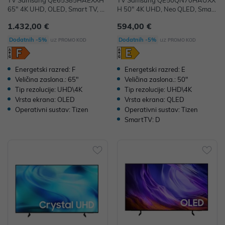
TV Samsung QE65S85HAEXXH
TV Samsung QE50QN70HAUXX
65" 4K UHD, OLED, Smart TV, Q
H 50" 4K UHD, Neo QLED, Smart
E65S85HAEXXH
TV, QE50QN70HAUXXH
1.432,00 €
594,00 €
uz
uz
Dodatnih -5%
Dodatnih -5%
PROMO KOD
PROMO KOD
Energetski razred: F
Energetski razred: E
Veličina zaslona.: 65"
Veličina zaslona.: 50"
Tip rezolucije: UHD\4K
Tip rezolucije: UHD\4K
Vrsta ekrana: OLED
Vrsta ekrana: QLED
Operativni sustav: Tizen
Operativni sustav: Tizen
SmartTV: D