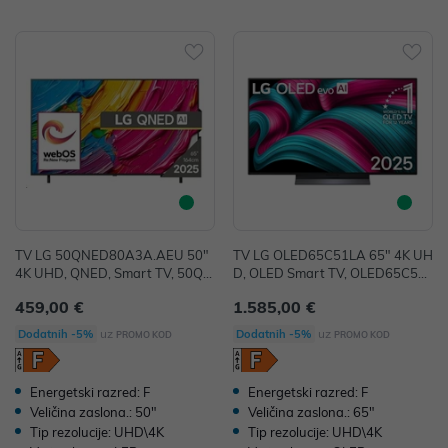
TV LG 50QNED80A3A.AEU 50"
TV LG OLED65C51LA 65" 4K UH
4K UHD, QNED, Smart TV, 50QN
D, OLED Smart TV, OLED65C51L
ED80A3A.AEU
A
459,00 €
1.585,00 €
uz
uz
Dodatnih -5%
Dodatnih -5%
PROMO KOD
PROMO KOD
Energetski razred: F
Energetski razred: F
Veličina zaslona.: 50"
Veličina zaslona.: 65"
Tip rezolucije: UHD\4K
Tip rezolucije: UHD\4K