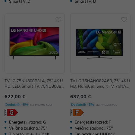
SmartTV: D
SmartTV: D
TV LG 75NU800B3LA, 75" 4K U
TV LG 75NANO82A6B, 75" 4K U
HD, LED, Smart TV, 75NU800B3
HD, NanoCell, Smart TV, 75NAN
LA.AEUQ
O82A6B.AEU
622,00 €
637,00 €
uz
uz
Dodatnih -5%
Dodatnih -5%
PROMO KOD
PROMO KOD
Energetski razred: G
Energetski razred: F
Veličina zaslona.: 75"
Veličina zaslona.: 75"
Tip rezolucije: UHD\4K
Tip rezolucije: UHD\4K