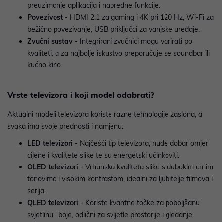
preuzimanje aplikacija i napredne funkcije.
Povezivost
- HDMI 2.1 za gaming i 4K pri 120 Hz, Wi-Fi za
bežično povezivanje, USB priključci za vanjske uređaje.
Zvučni sustav
- Integrirani zvučnici mogu varirati po
kvaliteti, a za najbolje iskustvo preporučuje se soundbar ili
kućno kino.
Vrste televizora i koji model odabrati?
Aktualni modeli televizora koriste razne tehnologije zaslona, a
svaka ima svoje prednosti i namjenu:
LED televizori
- Najčešći tip televizora, nude dobar omjer
cijene i kvalitete slike te su energetski učinkoviti.
OLED televizori
- Vrhunska kvaliteta slike s dubokim crnim
tonovima i visokim kontrastom, idealni za ljubitelje filmova i
serija.
QLED televizori
- Koriste kvantne točke za poboljšanu
svjetlinu i boje, odlični za svijetle prostorije i gledanje