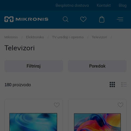
Besplatna dostava
Kontakt
Blog
Mikronis
Elektronika
TV uređaji i oprema
Televizori
Televizori
Filtriraj
Poredak
180
proizvoda