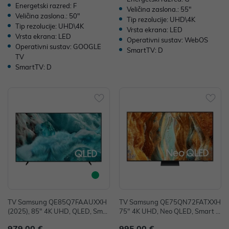
Energetski razred: F
Veličina zaslona.: 55"
Veličina zaslona.: 50"
Tip rezolucije: UHD\4K
Tip rezolucije: UHD\4K
Vrsta ekrana: LED
Vrsta ekrana: LED
Operativni sustav: WebOS
Operativni sustav: GOOGLE
SmartTV: D
TV
SmartTV: D
TV Samsung QE85Q7FAAUXXH
TV Samsung QE75QN72FATXXH
(2025), 85" 4K UHD, QLED, Smar
75" 4K UHD, Neo QLED, Smart T
t TV, QE85Q7FAAUXXH
V, QE75QN72FATXXH
979,00 €
995,00 €