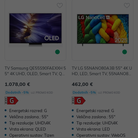
TV Samsung QE55S90FAEXXH 5
TV LG 55NANO80A3B 55" 4K U
5" 4K UHD, OLED, Smart TV, QE
HD, LED, Smart TV, 55NANO80
55S90FAEXXH
A3B
1.078,00 €
462,00 €
uz
uz
Dodatnih -5%
Dodatnih -5%
PROMO KOD
PROMO KOD
Energetski razred: G
Energetski razred: G
Veličina zaslona.: 55"
Veličina zaslona.: 55"
Tip rezolucije: UHD\4K
Tip rezolucije: UHD\4K
Vrsta ekrana: QLED
Vrsta ekrana: LED
Operativni sustav: Tizen
Operativni sustav: WebOS