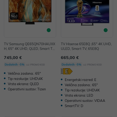
TV Samsung QE65QN70HAUXX
TV Hisense 65E8Q ,65" 4K UHD,
H, 65" 4K UHD, QLED, Smart TV,
ULED, Smart TV, 65E8Q
QE65QN70HAUXXH
745,00 €
665,00 €
uz
uz
Dodatnih -5%
Dodatnih -5%
PROMO KOD
PROMO KOD
Veličina zaslona.: 65"
Tip rezolucije: UHD\4K
Energetski razred: E
Vrsta ekrana: QLED
Veličina zaslona.: 65"
Operativni sustav: Tizen
Tip rezolucije: UHD\4K
Vrsta ekrana: LED
Operativni sustav: VIDAA
SmartTV: D