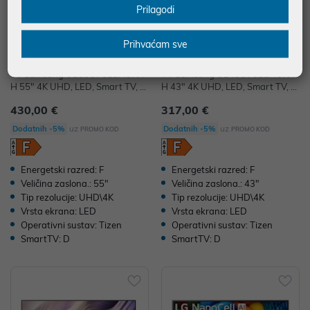
Prilagodi
Prihvaćam sve
TV Samsung UE55U7022HUXX
TV Samsung UE43U7022HUXX
H 55" 4K UHD, LED, Smart TV, U
H 43" 4K UHD, LED, Smart TV, U
E55U7022HUXXH
E43U7022HUXXH
430,00 €
317,00 €
uz
uz
Dodatnih -5%
Dodatnih -5%
PROMO KOD
PROMO KOD
Energetski razred: F
Energetski razred: F
Veličina zaslona.: 55"
Veličina zaslona.: 43"
Tip rezolucije: UHD\4K
Tip rezolucije: UHD\4K
Vrsta ekrana: LED
Vrsta ekrana: LED
Operativni sustav: Tizen
Operativni sustav: Tizen
SmartTV: D
SmartTV: D